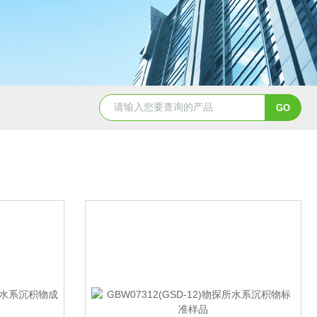
QD11-41B磁铁精矿冶金标准样