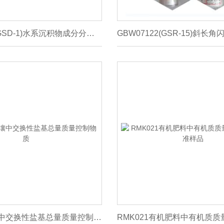
GBW07301 (GSD-1)水系沉积物成分分析标准物质标准样品
RMU133土壤中交换性盐基总量质量控制物质