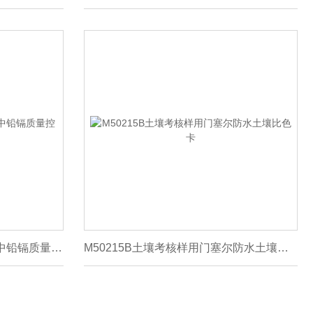
RMA010丙烯酸树脂油漆涂层中铅镉质量控制标准样品
M50215B土壤考核样用门塞尔防水土壤比色卡