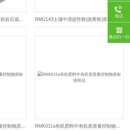
电话
GBW07122(GSR-15)斜长角闪岩岩石成分分析标准物质
RMU143土壤中浸提性铁(游离铁)质量控制物质
微信扫一扫
RMK021有机肥料中有机质质量控制物质标准样品
RMK011a有机肥料中有机质质量控制物质标准样品