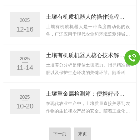
诱因集中在样品处理、操作流...
七）至2026年2月23日（星期二，农历正月
及农业可持续发展的重要环节。土壤有机质
初七），共10天。复工时间：2026年2月24
作为土壤生态系统的核心组成部分，不仅影
土壤有机质机器人的操作流程与数据管理技巧
日（星期二，农历正月初八）正常上班。由
响着土壤的物理、化学和生物性质，还直接
2025
此给您带来的不便，敬请谅解。感谢您一直
关系到农作物的生长和产量。因此，精准、
土壤有机质机器人是一种高度自动化的设
12-16
以来对我们的信任与支持，期待在新的一年
高效地检测土壤有机质含量及其分布情况，
备，广泛应用于现代农业和环境监测领域，
里，我...
对于农业生产和生态环境保护具有极其重要
用于土壤有机质含量的检测和分析。以下是
的意义。土壤有机质机器人作为一种新型的
土壤有机质机器人的操作流程与数据管理技
土壤有机质机器人核心技术解析：如何实现快速、精准的土壤养分分析？
检测设备，完满地结合了实验室的精确分析
巧：操作流程1.准备工作样品准备：将土壤
2025
与田间的现场检测，为土壤有机质的研究和
样品放入样品杯中，并在样品杯中放入搅拌
土壤养分分析是评估土壤肥力、指导精准施
11-14
应用提供了全新的解决方案。土壤有机质机
子。确保样品杯放置在机器人指定的样品位
肥以及保护生态环境的关键环节。随着科技
器人的设计充分考虑了实验...
上。试剂准备：将重铬酸钾-硫酸溶液、硫
的不断进步，土壤有机质机器人应运而生，
酸亚铁铵溶液等试剂分别放置在仪器指定的
它能够快速、精准地分析土壤中的有机质和
土壤重金属检测箱：便携好带，果园、菜地测土都方便
试剂瓶中。确保试剂充足且纯度符合要求。
其他养分，为农业生产和生态保护提供科学
2025
设备检查：检查机器人各部件是否正常运
依据。本文将深入解析它的核心技术，探讨
在现代农业生产中，土壤质量直接关系到农
10-20
行，包括机械臂、加热模块、冷却系统、滴
其如何实现高效的土壤养分分析。一、传感
作物的生长和农产品的安全。随着工业化和
定系统等。确保设备处于良好...
器技术：精准检测的关键核心在于其传感器
城市化的快速发展，土壤重金属污染问题日
技术。这些传感器能够实时检测土壤中的多
益受到关注。重金属如铅、镉、汞、砷等在
种成分，包括有机质、氮、磷、钾等主要养
土壤中的积累不仅会影响植物生长，还会通
下一页
末页
分，以及土壤的酸碱度和湿度等物理化学性