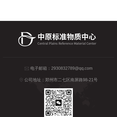
过食物链进入人体，对人类健康造成潜在危
质。1.光谱传感器光谱传感器是土壤有机质
害。因此，及时检测土壤中的重金属含量对
机器人的重要组成部分，...
于保障农产品质量和生态环境安全至关重
要。土壤重金属检测箱作为一种便携、高效
的检测工具，为果园、菜地等农业场景提供
了极大的便利。便携设计，随时随地检测设
计充分考虑了农业生产的实际需求，体积小
巧，便于携带。无论是果园、...
电子邮箱：
2930832789@qq.com
公司地址：郑州市二七区南屏路98-21号