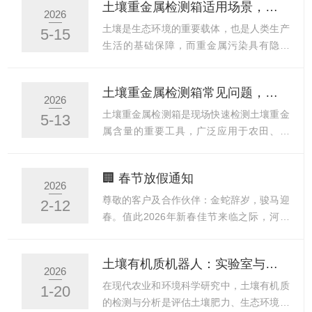
土壤重金属检测箱适用场景，农田林地厂区土壤污染普查环保监管现场检测应用
脑、空调、灯光、打印机等电源，锁好门
误以为单元素溶液成分简单、性质稳定，只
2026
窗，做好办公区域防火、防盗、防潮工作，
要在标注保质期内使用就不会出现问题，实
土壤是生态环境的重要载体，也是人类生产
5-15
杜绝安全隐患。3.放假期间，公司暂停日常
则不然。单元素溶液对存储环境极为敏感，
生活的基础保障，而重金属污染具有隐蔽
办公业务，如有...
保存不当会提前出现变质失效问题，直接导
性、长期性和不可逆性，一旦污染会对农产
致实验数据偏差、检测结果失真，甚至造成
品安全、生态系统稳定和人体健康造成严重
土壤重金属检测箱常见问题，显色异常数值偏差试剂失效现场排查解决方法
整批实验作废。厘清其失效原理、保质期规
威胁。土壤重金属检测箱作为便捷高效的现
2026
律与存储要求，是保障实验精准度的关键。
场检测工具，打破了传统实验室检测周期
土壤重金属检测箱是现场快速检测土壤重金
5-13
单元素溶液保存不当必然会失效，其失效核
长、成本高、受场地限制的局限，广泛应用
属含量的重要工具，广泛应用于农田、矿
心源于溶液内部的理化性质...
于农田、林地、厂区等各类场景，在土壤污
区、工业园区等场景，其检测结果的准确性
染普查与环保监管现场检测中发挥着重要的
直接影响土壤环境评价与治理决策。在现场
🏢 春节放假通知
作用，为土壤污染防治工作提供及时、可靠
使用过程中，易出现显色异常、数值偏差、
2026
的技术支撑。农田场景是土壤重金属检测箱
试剂失效等问题，若不能及时排查解决，会
尊敬的客户及合作伙伴：金蛇辞岁，骏马迎
2-12
的核心应用领域之一，直接关系到农产品质
导致检测工作无法正常推进，甚至误导后续
春。值此2026年新春佳节来临之际，河南
量安全和农业生态可持续发展。...
工作。以下结合现场实操经验，详细梳理各
德通环保科技有限公司全体员工向您致以最
类常见问题的排查思路与解决方法，助力高
诚挚的节日问候和美好的新年祝福！根据国
土壤有机质机器人：实验室与田间精准检测的创新仪器
效完成检测工作。显色异常是检测过程中最
家法定节假日安排，结合我司实际情况，
2026
易出现的问题，主要表现为不显色、显色过
2026年春节放假安排如下：放假时间：
在现代农业和环境科学研究中，土壤有机质
1-20
浅、显色过深、显色色泽异常等情况，核心
2026年2月14日（星期六，农历腊月二十
的检测与分析是评估土壤肥力、生态环境以