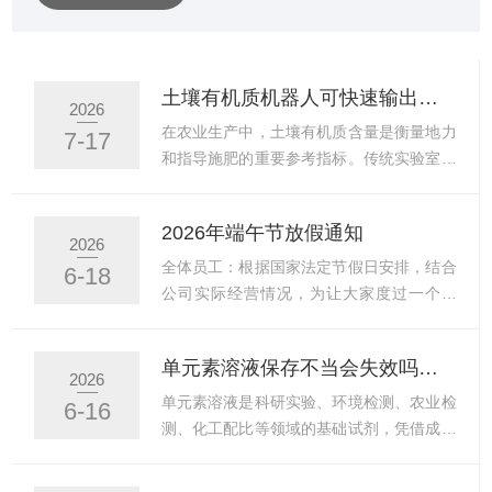
接反映了胶体体系的稳定性，是表征胶体体系表面电荷性
质的关键参数之一。Zeta电位的准确测量对新能源、生物
医药、工业生产、环境工程和食品制造等各个领域中产品
土壤有机质机器人可快速输出地块有机质含量数据，为测土配方施肥提供精准可靠的基础依据
2026
的质量控制具有非常重要的意义。目前国际上已研制出可
在农业生产中，土壤有机质含量是衡量地力
7-17
用于校准Zeta电位测量设备的标...
和指导施肥的重要参考指标。传统实验室检
测方法需经过风干、过筛、重铬酸钾氧化、
滴定等步骤，从采样到获得数据往往需要数
2026年端午节放假通知
天甚至一周时间，且检测成本限制了采样密
2026
度。近年来，能够快速测定土壤有机质的自
全体员工：根据国家法定节假日安排，结合
6-18
动化设备——通常称为土壤有机质机器人
公司实际经营情况，为让大家度过一个平
——开始在农业服务领域投入实际使用。这
安、祥和的节日，现将2026年端午节放假
类设备将样品处理、反应控制和光学检测集
安排通知如下：一、放假时间2026年6月19
单元素溶液保存不当会失效吗？保质期与存储条件全解析
成于一体，可在较短时间内完成单个样品的
日（星期五）至6月21日（星期日）放假，
2026
测定，并直接输出有机质含量数据。以下从
共3天，6月22日（星期一）正常上班。
单元素溶液是科研实验、环境检测、农业检
6-16
其工作逻辑、操作流程、数据应用以及注意
二、工作安排1.放假前，请各部门员工认真
测、化工配比等领域的基础试剂，凭借成分
事项等方面进行说明。工作流...
做好本职工作收尾，整理好办公资料，妥善
单一、纯度稳定、数值精准的特点，成为各
保管个人贵重物品。2.下班前务必关闭电
类定量检测与实验配比的核心耗材。很多人