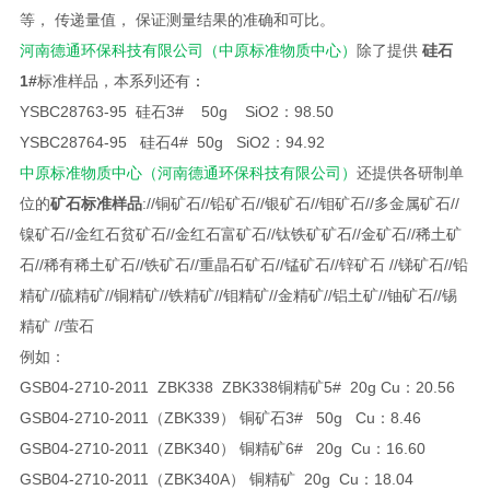
等， 传递量值， 保证
测量
结果的准确和可比。
河南德通环保科技有限公司（中原标准物质中心）
除了提供
硅石
1
#
标准样品，
本系列还有
：
YSBC28763-95 硅石3# 50g SiO2：98.50
YSBC28764-95 硅石4# 50g SiO2：94.92
中原标准物质中心（河南德通环保科技有限公司）
还提供各研制单
位的
矿石标准样品
://铜矿石//铅矿石//银矿石//钼矿石//多金属矿石//
镍矿石//金红石贫矿石//金红石富矿石//钛铁矿矿石//金矿石//稀土矿
石//稀有稀土矿石//铁矿石//重晶石矿石//锰矿石//锌矿石 //锑矿石//铅
精矿//硫精矿//铜精矿//铁精矿//钼精矿//金精矿//铝土矿//铀矿石//锡
精矿 //萤石
例如：
GSB04-2710-2011 ZBK338 ZBK338铜精矿5# 20g Cu：20.56
GSB04-2710-2011（ZBK339） 铜矿石3# 50g Cu：8.46
GSB04-2710-2011（ZBK340） 铜精矿6# 20g Cu：16.60
GSB04-2710-2011（ZBK340A） 铜精矿 20g Cu：18.04