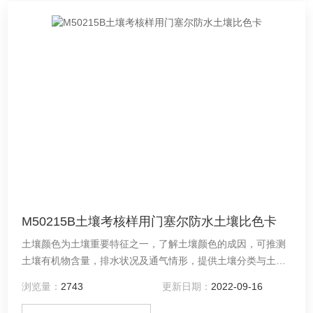
M50215B土壤考核样用门塞尔防水土壤比色卡
土壤颜色为土壤重要特征之一，了解土壤颜色的成因，可推测
土壤有机物含量，排水状况及通气情形，提供土壤分类与土壤
管理的基本数据。土壤考核样用门塞尔防水土壤比色卡是根据
浏览量：
2743
更新日期：
2022-09-16
门赛尔颜色系统和门赛尔颜色命名法，结合土颜色的特点编
制，用来测定和描述土壤颜色的标准比色卡。 供货商：中原标