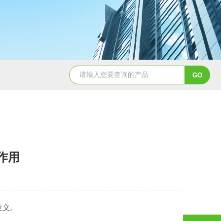
QD11-41B磁铁精矿冶金标准样
作用
意义。