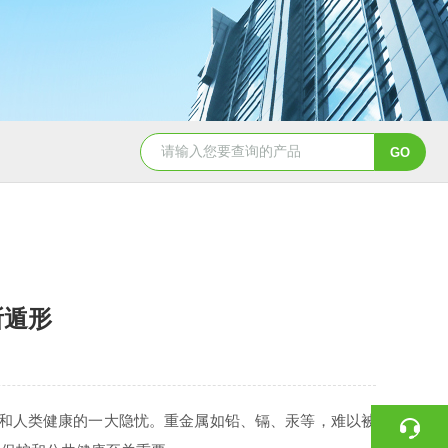
QD11-41B磁铁精矿冶金标准样
所遁形
和人类健康的一大隐忧。重金属如铅、镉、汞等，难以被