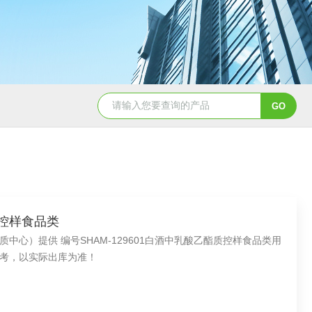
QD11-41B磁铁精矿冶金标准样
质控样食品类
心）提供 编号SHAM-129601白酒中乳酸乙酯质控样食品类用
考，以实际出库为准！