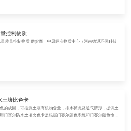
质量控制物质
基总量质量控制物质 供货商：中原标准物质中心（河南德通环保科技
防水土壤比色卡
色的成因，可推测土壤有机物含量，排水状况及通气情形，提供土
用门塞尔防水土壤比色卡是根据门赛尔颜色系统和门赛尔颜色命名
述土壤颜色的标准比色卡。 供货商：中原标准物质中心（河南德