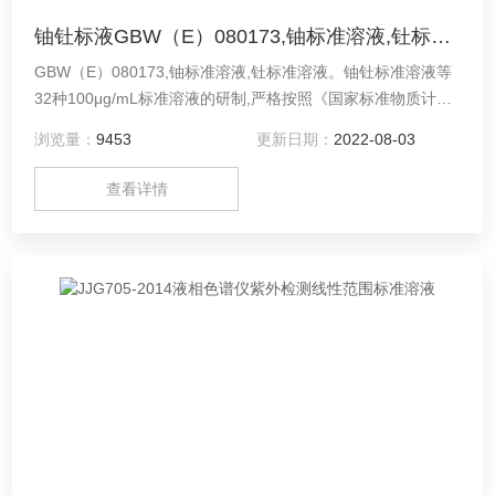
铀钍标液GBW（E）080173,铀标准溶液,钍标准溶液
GBW（E）080173,铀标准溶液,钍标准溶液。铀钍标准溶液等
32种100μg/mL标准溶液的研制,严格按照《国家标准物质计量
技术规范》进行均匀性检验、稳定性检查和定值。铀钍标准溶
浏览量：
9453
更新日期：
2022-08-03
液的定值,除硅采用重量法外,其它元素采用容量法。此系列标
准溶液的总不确定度均小于±2.0%。
查看详情