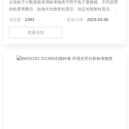
尘埃粒子计数器校准用标准物质可用于电子显微镜、不同原理
的粒度测量仪，如激光光散射粒度仪、动态光散射粒度仪、气
溶胶电迁移分析仪的检定/校准，也可用于尘埃粒子计数器的检
浏览量：
2393
更新日期：
2023-03-06
定/校准，以及空气过滤器过滤效率性能检测。-定制标样由中
原标准物质中心（河南德通环保科技有限公司）提供！请搜索
查看详情
中原标准物质中心（河南德通环保科技有限公司）咨询专业客
服为您解答！