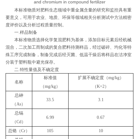
and chromium in compound fertilizer
本标准物质对肥料生态领域中重金属含量的研究和监控具有重
要意义，可用于农业、地质、环保等领域相关分析测试中方法精密
度评价以及分析过程质量控制。
一.样品制备
本标准物质选择化学复混肥料为基体，添加目标元素后经机械
混合，二次加工而制成的复合肥料待测样品，经过破碎、均化等特
殊工序完成制备，制备完成后经灭菌、低温干燥后将样品在洁净室
分装于塑料瓶中避光保存。
二.特性量值及不确定度
标准值
扩展不确定度（
m
g/
k
g
）
名称
（
mg
/
k
g
）
（
K
=2
）
总砷
33.5
3.1
（
As
）
总镉
6.99
0.67
（
Cd
）
总铬（
Cr
）
105
10