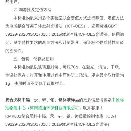
知用户。
四.溯源性及定值方法
本标准物质采用多个实验室联合定值方式进行赋值。定值方法
为电感耦合等离子体发射光谱法（ICP-OES）。适用标准GB/T
39229-2020/ISO17318：2015微波消解/ICP-OES光谱法。使用满
足计量学特性要求的测量方法和计量器具，保证标准物质特性量值
的溯源性。
五. 包装、储存及使用
本标准物质以玻璃瓶封装，每瓶70g，在避光、清洁、干燥、
室温处保存；打开和使用过程中严格防止玷污。规定最小取样量为
1g，使用时请不要低于该取样量。
复合肥料中镉、汞、砷、铅、铬标准样品
的更多信息请搜索
中原标
准物质中心（河南德通环保科技有限公司）
联系客服！
RMK001
复合肥料中镉、汞、砷、铅、铬质量控制物质（GB/T
39229-2020/ISO17318：2015微波消解/ICP-OES光谱法)