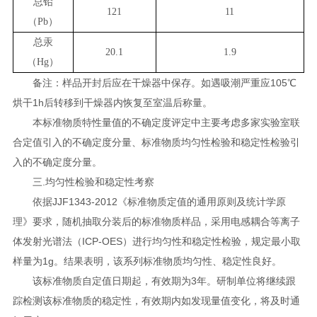
总铅
121
11
（
Pb
）
总汞
20.1
1.9
（
Hg
）
备注：样品开封后应在干燥器中保存。如遇吸潮严重应105℃
烘干1h后转移到干燥器内恢复至室温后称量。
本标准物质特性量值的不确定度评定中主要考虑多家实验室联
合定值引入的不确定度分量、标准物质均匀性检验和稳定性检验引
入的不确定度分量。
三.均匀性检验和稳定性考察
依据JJF1343-2012《标准物质定值的通用原则及统计学原
理》要求，随机抽取分装后的标准物质样品，采用电感耦合等离子
体发射光谱法（ICP-OES）进行均匀性和稳定性检验，规定最小取
样量为1g。结果表明，该系列标准物质均匀性、稳定性良好。
该标准物质自定值日期起，有效期为3年。研制单位将继续跟
踪检测该标准物质的稳定性，有效期内如发现量值变化，将及时通