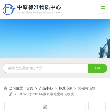
当前位置：
首页
>
产品中心
>
标准溶液
>
溶液标准物
质
>
GBW(E)120166微米级粒度标准物质