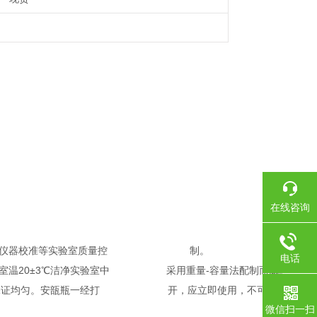
在线咨询
仪器校准等实验室质量控
制。
电话
，在室温20±3℃洁净实验室中 采用重量-容量法配制而成。
保证均匀。安瓿瓶一经打
开，应立即使用，不可再次熔
微信扫一扫