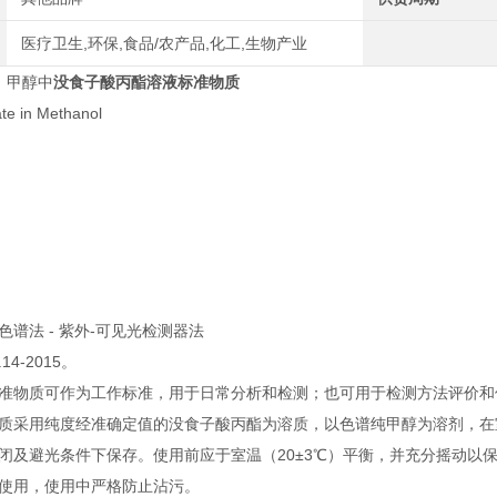
医疗卫生,环保,食品/农产品,化工,生物产业
6， 甲醇中
没食子酸丙酯溶液标准物质
ate in Methanol
色谱法 - 紫外-可见光检测器法
.14-2015。
准物质可作为工作标准，用于日常分析和检测；也可用于检测方法评价和
物质采用纯度经准确定值的没食子酸丙酯为溶质，以色谱纯甲醇为溶剂
闭及避光条件下保存。使用前应于室温（20±3℃）平衡，并充分摇动以
使用，使用中严格防止沾污。