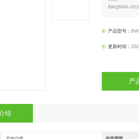
BWQ8040-
英文名Propyl gall
规格1.2mL
产品型号：
BW
更新时间：
202
产
介绍
其他品牌
供货周期