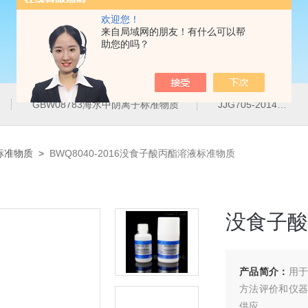
欢迎您！
来自局域网的朋友！有什么可以帮
助您的吗？
GBW08783海水中阴离子标准物质
JJG705-2014液相色谱仪紫外检测线性范围标准溶液
标准物质
>
BWQ8040-2016没食子酸丙酯溶液标准物质
没食子酸
产品简介：
用于
方法评价和仪器
供应。