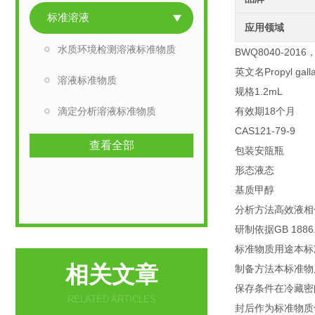
标准溶液
应用领域
水质环境检测溶液标准物质
BWQ8040-201
英文名
Propyl gall
溶液标准物质
规格
1.2mL
滴定分析溶液标准物质
有效期
18个月
CAS
121-79-9
查看全部
包装
安瓿瓶
形态
液态
基质
甲醇
分析方法
高效液相
研制依据
GB 1886
标准物质用途
本标
相关文章
制备方法
本标准
保存条件
在冷藏密
RELATED ARTICLES
封后作为标准物质