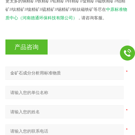
更太多的铜精矿//铁精矿//铅精矿//锌精矿//金精矿//磁铁精矿//钼精
矿//钛精矿//镍精矿//硫精矿//锡精矿//钒钛磁铁矿等尽在
中原标准物
质中心（河南德通环保科技有限公司）
，请咨询客服。
产品咨询