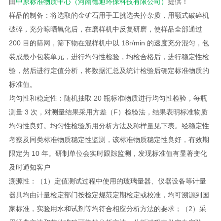
由
中原标准物质中心（河南德通环保科技有限公司）
提供！
样品的制备：将选取的金矿石用手工挑选去掉杂质，用颚式破碎机
破碎，充分晾晒氧化后，在磨样机中反复研磨，使样品全部通过
200 目的筛网，筛下物在混样机中以 18r/min 的速度充分混匀，包
装成最小包装单元，进行均匀性检验，均检合格后，进行稳定性检
验，然后进行定值分析，将数据汇总及统计检验后确定标准物质的
标准值。
均匀性和稳定性：随机抽取 20 瓶标准物质进行均匀性检验，每瓶
测量 3 次，对测量结果采用方差（F）检验法，结果表明标准物质
均匀性良好。均匀性检验所用分析方法及称样量见下表。经稳定性
考察及同类标准物质稳定性监测，该标准物质稳定性良好，有效期
限定为 10 年。研制单位会实时跟踪监测，发现标准值有显著变化
及时通知客户
溯源性：（1）定值测试过程中使用的玻璃量器、仪器设备等计量
器具均由计量检定部门按检定规范定期检定或校准，均可溯源到国
家标准，实验用水和试剂等均符合相应分析方法的要求；（2）采