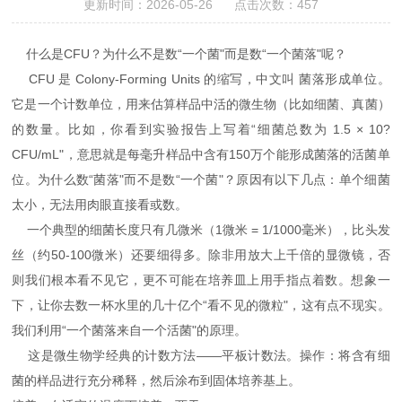
更新时间：2026-05-26 点击次数：457
什么是CFU？为什么不是数“一个菌"而是数“一个菌落"呢？
CFU 是 Colony-Forming Units 的缩写，中文叫 菌落形成单位。
它是一个计数单位，用来估算样品中活的微生物（比如细菌、真菌）
的数量。比如，你看到实验报告上写着“细菌总数为 1.5 × 10?
CFU/mL"，意思就是每毫升样品中含有150万个能形成菌落的活菌单
位。为什么数“菌落"而不是数“一个菌"？原因有以下几点：单个细菌
太小，无法用肉眼直接看或数。
一个典型的细菌长度只有几微米（1微米 = 1/1000毫米），比头发
丝（约50-100微米）还要细得多。除非用放大上千倍的显微镜，否
则我们根本看不见它，更不可能在培养皿上用手指点着数。想象一
下，让你去数一杯水里的几十亿个“看不见的微粒"，这有点不现实。
我们利用“一个菌落来自一个活菌"的原理。
这是微生物学经典的计数方法——平板计数法。操作：将含有细
菌的样品进行充分稀释，然后涂布到固体培养基上。