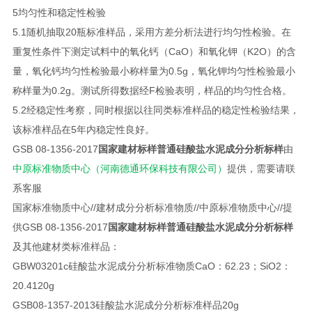
5均匀性和稳定性检验
5.1随机抽取20瓶标准样品，采用方差分析法进行均匀性检验。在
重复性条件下测定试料中的氧化钙（CaO）和氧化钾（K2O）的含
量，氧化钙均匀性检验最小称样量为0.5g，氧化钾均匀性检验最小
称样量为0.2g。测试所得数据经F检验表明，样品的均匀性合格。
5.2经稳定性考察，同时根据以往同类标准样品的稳定性检验结果，
该标准样品在5年内稳定性良好。
GSB 08-1356-2017
国家建材标样普通硅酸盐水泥成分分析标样
由
中原标准物质中心（河南德通环保科技有限公司）
提供，需要请联
系客服
国家标准物质中心//建材成分分析标准物质//中原标准物质中心//提
供GSB 08-1356-2017
国家建材标样普通硅酸盐水泥成分分析标样
及其他建材类标准样品：
GBW03201c
硅酸盐水泥成分分析标准物质
CaO：62.23；SiO2：
20.41
20g
GSB08-1357-2013
硅酸盐水泥成分分析标准样品
20g