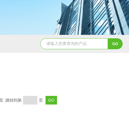
QD11-41B磁铁精矿冶金标准样
末页 跳转到第
页