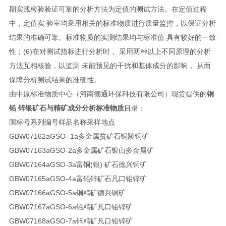
期实践检验验证可靠的分析方法为定值的测试方法。在定值过程
中，定值实 验室均采用相关的标准物质进行质量监控，以保证分析
结果的准确可靠。标准物质的实测结果均与标准值 具有较好的一致
性；(6)在对测试指标进行分析时， 采用两种以上不同原理的分析
方法互相核验，以监测 未能预见的干扰和基体成分的影响， 从而
保障分析测试结果的准确性。
由中原标准物质中心（河南德通环保科技有限公司）现货提供的
铜
铅 锌银矿石与精矿成分分析标准物质
目录：
国标号
系列编号
样品名称
采样地点
GBW07162a
GSO- 1a
多金属贫矿石
铜陵铜矿
GBW07163a
GSO-2a
多金属矿石
银山多金属矿
GBW07164a
GSO-3a
富铜(银) 矿石
德兴铜矿
GBW07165a
GSO-4a
富铅锌矿石
凡口铅锌矿
GBW07166a
GSO-5a
铜精矿
德兴铜矿
GBW07167a
GSO-6a
铅精矿
凡口铅锌矿
GBW07168a
GSO-7a
锌精矿
凡口铅锌矿