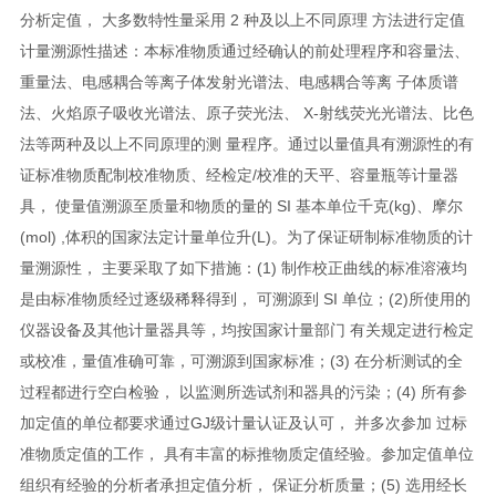
分析定值， 大多数特性量采用 2 种及以上不同原理 方法进行定值
计量溯源性描述：本标准物质通过经确认的前处理程序和容量法、
重量法、电感耦合等离子体发射光谱法、电感耦合等离 子体质谱
法、火焰原子吸收光谱法、原子荧光法、 X-射线荧光光谱法、比色
法等两种及以上不同原理的测 量程序。通过以量值具有溯源性的有
证标准物质配制校准物质、经检定/校准的天平、容量瓶等计量器
具， 使量值溯源至质量和物质的量的 SI 基本单位千克(kg)、摩尔
(mol) ,体积的国家法定计量单位升(L)。为了保证研制标准物质的计
量溯源性， 主要采取了如下措施：(1) 制作校正曲线的标准溶液均
是由标准物质经过逐级稀释得到， 可溯源到 SI 单位；(2)所使用的
仪器设备及其他计量器具等，均按国家计量部门 有关规定进行检定
或校准，量值准确可靠，可溯源到国家标准；(3) 在分析测试的全
过程都进行空白检验， 以监测所选试剂和器具的污染；(4) 所有参
加定值的单位都要求通过GJ级计量认证及认可， 并多次参加 过标
准物质定值的工作， 具有丰富的标推物质定值经验。参加定值单位
组织有经验的分析者承担定值分析， 保证分析质量；(5) 选用经长