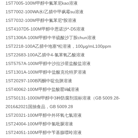
1ST7005-100M
甲醇中氟苯尼kao溶液
1ST7002-100WA
水/乙腈中甲砜霉su溶液
1ST7032-100M
甲醇中氟苯尼*胺溶液
1ST4107D5-100M
甲醇中恩诺沙*-D5溶液
1ST1306A-100M
甲醇中半硫酸沙丁胺chun溶液
1ST2218-100A
乙腈中地塞*松溶液，100μg/mL
100ppm
1ST22683-100A
乙腈中4-氯苯氧乙酸溶液
1ST5757A-100M
甲醇中沙拉沙星盐酸盐溶液
1ST1301A-100M
甲醇中盐酸克伦特罗溶液
1ST20297-100B
丙酮中啶虫脒溶液
1ST40062-100M
甲醇中盐酸罂li碱溶液
1ST50131-1000M
甲醇中3种防腐剂混标溶液（GB 5009.28-
2016&2021国抽食品，GB 5009.28
1ST20321-100M
甲醇中外环氧七氯溶液
1ST24004-100M
甲醇中氯吡脲溶液
1ST24051-100M
甲醇中苄基腺嘌呤溶液