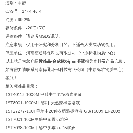
溶剂：甲醇
CAS号：2444-46-4
纯度：99.2%
存储条件：-20℃±5
℃
运输条件：请参考MSDS说明。
注意事项：仅用于研究和分析目的。不适合人类或动物食用。
供应单位：河南德通环保科技有限公司（中原标准物质中心）
以上就是为您介绍
标准品-合成辣椒jian溶液
相关资料及产品信息，
如有需要请联系
河南德通环保科技有限公司（中原标准物质中心）
客服！
相关标准品目录：
1ST40113-1000M 甲醇中二氢辣椒素溶液
1ST8001-1000M 甲醇中天然辣椒素溶液
1ST27277-100T
甲苯中26种农药混标溶液(GB/T5009.19-2008)
1ST7001-100M
甲醇中氯霉su溶液
1ST7038-100M
甲醇中氯霉su-D5溶液