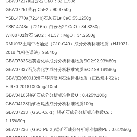
GBW07217a
白云石 CaO：32.11
50g
GBW07251
萤石 CaF2：90.87
50g
YSB14770a(7214b)
石灰石1# CaO:55.12
50g
YSB14748a（7216b）
白云石2# CaO：34.82
50g
WK08701
纹石 SiO2：41.37；MgO：34.25
50g
RMU033
土壤中石油烃（C10-C40）成分分析标准物质（HJ1021-
2019 气相色谱法）
955
40g
GBW07835
石英岩化学成分分析标准物质SiO2:92.93%
80g
GBW07837
石英岩化学成分分析标准物质SiO2:99.18%
80g
GBW(E)080913
海洋环境监测石油标准物质（正己烷中石油）
HJ970-2018
1000mg/l
10ml
GBW04105
铀矿石成分分析标准物质
U：0.425%
100g
GBW04123
铀矿石尾渣成分分析标准物质
100g
GBW07233（GSO-Cu-1）
铜矿石成分分析标准物质Cu：
1.15%
50g
GBW07236（GSO-Pb-2 )
铅矿石成分分析标准物质Pb：0.61%
50g