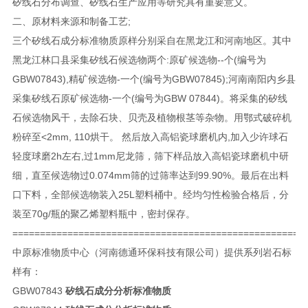
矽线石分布调查、矽线石生产应用等研究具有重要意义。
二、原材料来源和制备工艺;
三个矽线石成分标准物质原样分别采自在黑龙江和河南地区。其中
黑龙江林口县采集矽线石候选物两个:原矿候选物--个(编号为
GBW07843),精矿候选物-一个(编号为GBW07845);河南南阳内乡县
采集矽线石原矿候选物-一个(编号为GBW 07844)。将采集的矽线
石候选物风干，去除石块、贝壳及植物根茎等杂物。用鄂式破碎机
粉碎至<2mm, 110烘干。 然后放入高铝瓷球磨机内,加入少许球石
轻度球磨2h左右,过1mm尼龙筛，筛下样品放入高铝瓷球磨机中研
细，直至候选物过0.074mm筛的过筛率达到99.90%。最后在出料
口下料，全部候选物装入25L塑料桶中。经均匀性检验合格后，分
装至70g/瓶的聚乙烯塑料瓶中，密封保存。
=====================================================
中原标准物质中心（河南德通环保科技有限公司）提供系列岩石标
样有：
GBW07843
矽线石成分分析标准物质