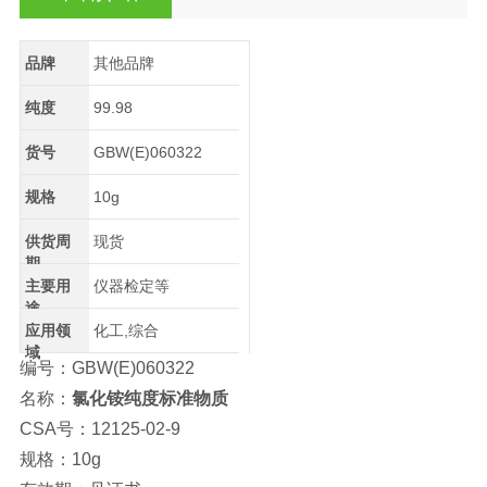
品牌
其他品牌
纯度
99.98
货号
GBW(E)060322
规格
10g
供货周
现货
期
主要用
仪器检定等
途
应用领
化工,综合
域
编号：GBW(E)060322
名称：
氯化铵纯度标准物质
CSA号：12125-02-9
规格：10g