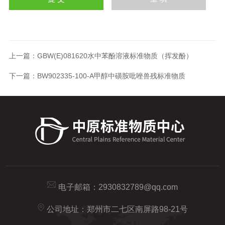
上一篇：
GBW(E)081620水中苯酚溶液标准物质（挥发酚）
下一篇：
BW902335-100-A甲醇中磺胺吡唑兽残标准物质
电子邮箱：
2930832789@qq.com
公司地址：郑州市二七区南屏路98-21号