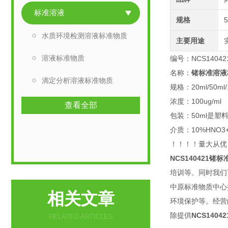
标准溶液
规格
5
水质环境检测溶液标准物质
主要用途
溶液标准物质
编号：NCS14042
名称：
锗标准溶液
滴定分析溶液标准物质
规格：20ml/50ml/1
浓度：100ug/ml
查看全部
包装：50ml是塑
介质：10%HNO3
！！！！量大从优
NCS140421
锗标
培训等。同时我们
中原标准物质中心
相关文章
环境保护等。经营
除提供
NCS14042
RELATED ARTICLES