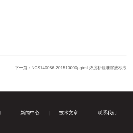
下一篇：
NCS140056-201510000μg/mL浓度标钽准溶液标液
们
新闻中心
技术文章
联系我们