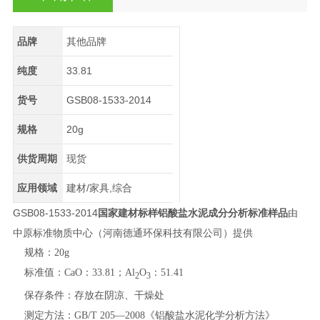
品牌
其他品牌
纯度
33.81
货号
GSB08-1533-2014
规格
20g
供货周期
现货
应用领域
建材/家具,综合
GSB08-1533-2014
国家建材标样铝酸盐水泥成分分析标准样品
由
中原标准物质中心（河南德通环保科技有限公司）提供
规格：20g
标准值：CaO：33.81；Al
O
：51.41
2
3
保存条件：存放在阴凉、干燥处
测定方法：GB/T 205—2008《铝酸盐水泥化学分析方法》