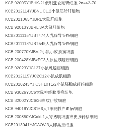
KCB 92005YJ
BHK-21
叙利亚仓鼠肾细胞 2n=42-70
KCB2012114YJ
BNL CL.2
小鼠胚胎肝细胞
KCB2021065YJ
BRL
大鼠肝细胞
KCB 92013YJ
BRL 3A
大鼠肝细胞
KCB2011115YJ
BT474
人乳腺导管癌细胞
KCB2011118YJ
BT549
人乳腺导管癌细胞
KCB 200770YJ
BV-2
小鼠小胶质瘤细胞
KCB 200428YJ
BxPC3
人原位胰腺癌细胞
KCB 92023YJ
C127
小鼠乳腺癌细胞
KCB2012115YJ
C2C12
小鼠成肌细胞
KCB2010243YJ
C3H10T1/2
小鼠胚胎成纤维细胞
KCB 93026YJ
C6
大鼠神经胶质瘤细胞
KCB 82002YJ
C6/36
白纹伊蚊细胞
KCB 94019YJ
C8166
人T细胞性白血病细胞
KCB 200850YJ
Caki-1
人肾透明细胞癌皮肤转移细胞
KCB2013041YJ
CAOV-3
人卵巢癌细胞