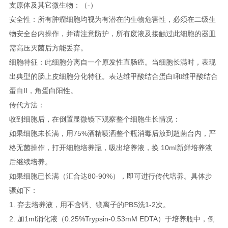
支原体及其它微生物：（-）
安全性：所有肿瘤细胞均视为有潜在的生物危害性，必须在二级生
物安全台内操作，并请注意防护，所有废液及接触过此细胞的器皿
需高压灭菌后方能丢弃。
细胞特征：此细胞分离自一个原发性直肠癌。当细胞长满时，表现
出典型的肠上皮细胞分化特征。表达维甲酸结合蛋白I和维甲酸结合
蛋白II，角蛋白阳性。
传代方法：
收到细胞后，在倒置显微镜下观察整个细胞生长情况：
如果细胞未长满，用75%酒精喷洒整个瓶消毒后放到超菌台内，严
格无菌操作，打开细胞培养瓶，吸出培养液，换 10ml新鲜培养液
后继续培养。
如果细胞已长满（汇合达80-90%），即可进行传代培养。具体步
骤如下：
1. 弃去培养液，用不含钙、镁离子的PBS洗1-2次。
2. 加1ml消化液（0.25%Trypsin-0.53mM EDTA）于培养瓶中，倒