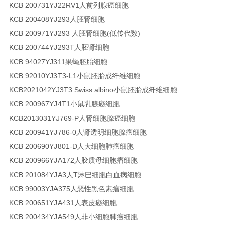
KCB 200731YJ
22RV1
人前列腺癌细胞
KCB 200408YJ
293
人胚肾细胞
KCB 200971YJ
293
人胚肾细胞(低传代数)
KCB 200744YJ
293T
人胚肾细胞
KCB 94027YJ
311
果蝇胚胎细胞
KCB 92010YJ
3T3-L1
小鼠胚胎成纤维细胞
KCB2021042YJ
3T3 Swiss albino
小鼠胚胎成纤维细胞
KCB 200967YJ
4T1
小鼠乳腺癌细胞
KCB2013031YJ
769-P
人肾细胞腺癌细胞
KCB 200941YJ
786-0
人肾透明细胞腺癌细胞
KCB 200690YJ
801-D
人大细胞肺癌细胞
KCB 200966YJ
A172
人胶质母细胞瘤细胞
KCB 201084YJ
A3
人T淋巴细胞白血病细胞
KCB 99003YJ
A375
人恶性黑色素瘤细胞
KCB 200651YJ
A431
人表皮癌细胞
KCB 200434YJ
A549
人非小细胞肺癌细胞