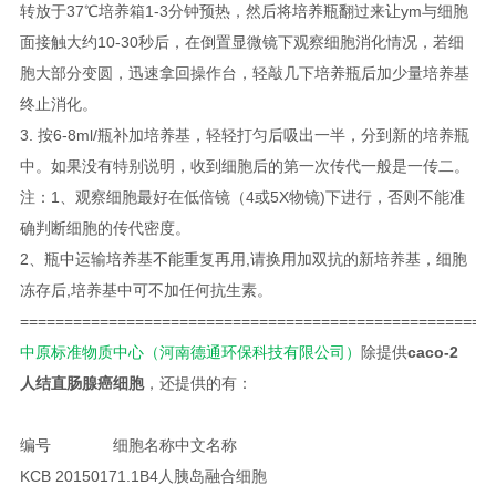
转放于37℃培养箱1-3分钟预热，然后将培养瓶翻过来让ym与细胞
面接触大约10-30秒后，在倒置显微镜下观察细胞消化情况，若细
胞大部分变圆，迅速拿回操作台，轻敲几下培养瓶后加少量培养基
终止消化。
3. 按6-8ml/瓶补加培养基，轻轻打匀后吸出一半，分到新的培养瓶
中。如果没有特别说明，收到细胞后的第一次传代一般是一传二。
注：1、观察细胞最好在低倍镜（4或5X物镜)下进行，否则不能准
确判断细胞的传代密度。
2、瓶中运输培养基不能重复再用,请换用加双抗的新培养基，细胞
冻存后,培养基中可不加任何抗生素。
=====================================================
中原标准物质中心（河南德通环保科技有限公司）
除提供
caco-2
人结直肠腺癌细胞
，还提供的有：
编号 细胞名称
中文名称
KCB 2015017
1.1B4
人胰岛融合细胞