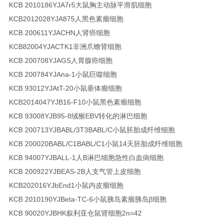
KCB 2010186YJ
A7r5
大鼠胸主动脉平滑肌细胞
KCB2012028YJ
A875
人黑色素瘤细胞
KCB 200611YJ
ACHN
人肾癌细胞
KCB82004YJ
ACTK1
非洲爪蟾肾细胞
KCB 200708YJ
AGS
人胃腺癌细胞
KCB 200784YJ
Ana-1
小鼠巨噬细胞
KCB 93012YJ
AtT-20
小鼠垂体瘤细胞
KCB2014047YJ
B16-F10
小鼠黑色素瘤细胞
KCB 93008YJ
B95-8
绒猴EBV转化的淋巴细胞
KCB 200713YJ
BABL/3T3
BABL/C小鼠胚胎成纤维细胞
KCB 200020
BABL/C1
BABL/C1小鼠14天胚胎成纤维细胞
KCB 94007YJ
BALL-1
人B淋巴细胞急性白血病细胞
KCB 200922YJ
BEAS-2B
人支气管上皮细胞
KCB202016YJ
bEnd1
小鼠内皮瘤细胞
KCB 2010190YJ
Beta-TC-6
小鼠胰岛素瘤胰岛β细胞
KCB 90020YJ
BHK
叙利亚仓鼠肾细胞2n=42