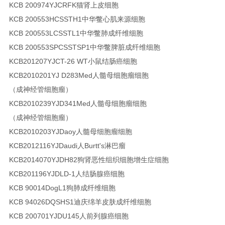
KCB 200974YJ
CRFK
猫肾上皮细胞
KCB 200553H
CSSTH1
中华鳖心肌来源细胞
KCB 200553L
CSSTL1
中华鳖肺成纤维细胞
KCB 200553SP
CSSTSP1
中华鳖脾脏成纤维细胞
KCB201207YJ
CT-26 WT
小鼠结肠癌细胞
KCB2010201YJ
D283Med
人髓母细胞瘤细胞
（成神经管细胞瘤）
KCB2010239YJ
D341Med
人髓母细胞瘤细胞
（成神经管细胞瘤）
KCB2010203YJ
Daoy
人髓母细胞瘤细胞
KCB2012116YJ
Daudi
人Burtt's淋巴瘤
KCB2014070YJ
DH82
狗肾恶性组织细胞增生症细胞
KCB201196YJ
DLD-1
人结肠腺癌细胞
KCB 90014
DogL1
狗肺成纤维细胞
KCB 94026
DQSHS1
迪庆绵羊皮肤成纤维细胞
KCB 200701YJ
DU145
人前列腺癌细胞