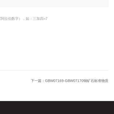
阿拉伯数字），如：三加四=7
下一篇：
GBW07169-GBW07170铜矿石标准物质