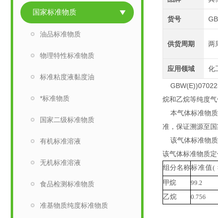
国家标准物质
货号
GB
油品标准物质
供货周期
两
物理特性标准物质
应用领域
化
标准粘度液黏度油
GBW(E))07022
*标准物质
烷和乙烷等纯度气
本气体标准物质采
国家二级标准物质
准，保证溯源至国
该气体标准物质在
有机标准溶液
该气体标准物质定
无机标准溶液
组分
名称
标准值
(
甲
烷
9
9.2
食品检测标准物质
乙
烷
0
.756
准基物质纯度标准物质