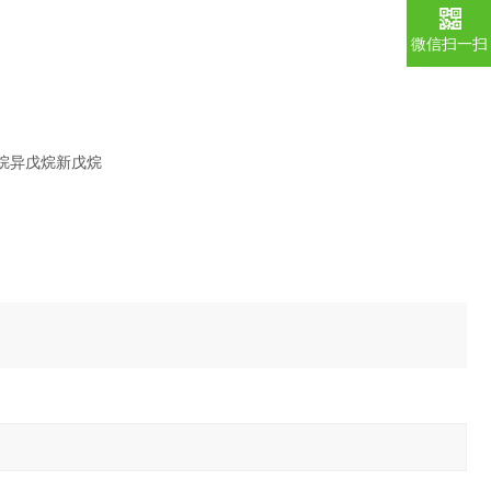
微信扫一扫
烷异戊烷新戊烷