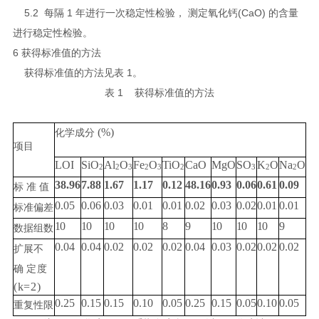
5.2 每隔 1 年进行一次稳定性检验， 测定氧化钙(CaO) 的含量
进行稳定性检验。
6 获得标准值的方法
获得标准值的方法见表 1。
表 1 获得标准值的方法
(
%
)
化学成
分
项
目
L
OI
SiO
Al
O
Fe
O
TiO
C
a
O
Mg
O
SO
K
O
Na
O
2
2
3
2
3
2
3
2
2
38.
96
7.
88
1.67
1.17
0.1
2
48.16
0.9
3
0.0
6
0.6
1
0.0
9
标
准
值
0.0
5
0.0
6
0.0
3
0.0
1
0
.01
0.0
2
0.0
3
0.0
2
0.0
1
0.0
1
标准偏差
1
0
1
0
1
0
1
0
8
9
1
0
1
0
1
0
9
数
据组数
0.0
4
0.0
4
0.0
2
0.0
2
0.0
2
0.0
4
0.0
3
0.0
2
0.0
2
0.0
2
扩
展不
确
定
度
(
k
=2
)
0.2
5
0.1
5
0.1
5
0.1
0
0.0
5
0.2
5
0.1
5
0.0
5
0.1
0
0.0
5
重复性限