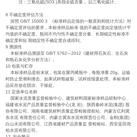
注：三氧化硫(SO3 )系指全硫含量， 以三氧化硫计。
8 不确定度评估方法
按照 GB/T 15000.3 《标准样品定值的一般原则和统计方法》对
不确定度评估的要求，本标准样品标准 值的不确定度由定值统计平
均值的不确定度、瓶间不均匀性不确定度分量、长期稳定性标准不
确定度和短 期稳定性不确定度合成得到。
9 溯源性
本标准样品溯源至 GB/T 5762—2012《建材用石灰石、生石灰
和熟石灰化学分析方法》。
10 包装与贮存
本标准样品是粉末状，包装在聚丙烯瓶中，每瓶净重 20g。运输
时防止受潮和撞击。如果试样瓶破裂，试样按报废处理。本标准样
品应存放在阴凉、干燥处。
11 定值单位名称
国家水泥质量监督检验中心、建筑材料国家标准样品研制中心、
福建省水泥产品质量监督检验中心(龙 岩)、陕西秦岭水泥(集团) 股
份有限公司、湖南省建筑材料质量监督检验授权站、内蒙古亿利冀
东水泥 有限责任公司、内蒙古冀东水泥有限责任公司、金刚(集团)
白山水泥有限公司、江西省建材产品质量监 督检验站、西安蓝田尧
柏水泥有限公司。
12 安全警示