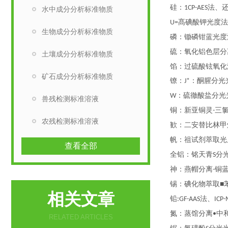
硅：
法、
1CP-AES
水中成分分析标准物质
髙碘酸钾光度法
U=
生物成分分析标准物质
磷：锄磷钳蓝光度
硫：氧化铝色层分
土壤成分分析标准物质
馅：过硫酸铉氧化
矿石成分分析标准物质
镣：
：酮腥分光
J*
：硫徹酸盐分光
W
兽残检测标准溶液
铜：新亚铜灵
三氯
-
农残检测标准溶液
歓：二安替比林甲
帆：祖试剂萃取光
查看全部
全铝：铭天青
分
S
神：燕帽分离
铜
-
锡：碘化物萃取
■
相关文章
铅
法、
:GF-AAS
ICP-
氮：蒸馆分离
中
•
RELATED ARTICLES