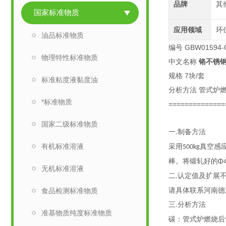
品牌
其
国家标准物质
应用领域
环
油品标准物质
编号 GBW01594-
物理特性标准物质
中文名称
铬不锈
规格 7块/套
标准粘度液黏度油
分析方法 管式炉
*标准物质
==============
国家二级标准物质
一
制备方法
.
有机标准溶液
采用
真空感
500k
g
棒。将锻轧好的
Φ
无机标准溶液
二
认定值及扩展
.
食品检测标准物质
请具体联系
河南德
三
分析方法
.
准基物质纯度标准物质
碳：管式炉燃烧后