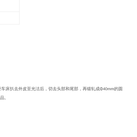
经车床扒去外皮至光洁后，切去头部和尾部，再锻轧成
的圆
Φ40mm
品。