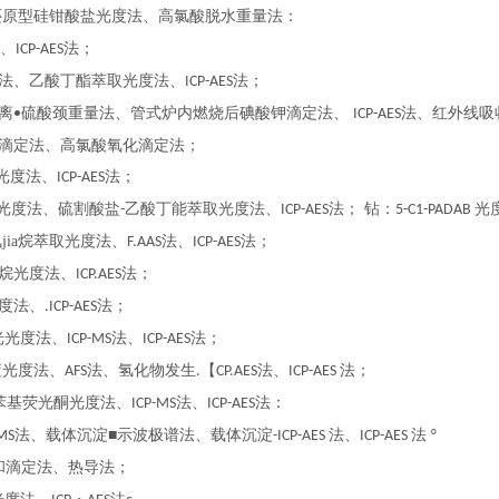
还原型硅钳酸盐光度法、高氯酸脱水重量法：
、
法；
ICP-AES
法、乙酸丁酯萃取光度法、
法；
ICP-AES
离
硫酸颈重量法、管式炉内燃烧后碘酸钾滴定法、
法、红外线吸
•
ICP-AES
滴定法、高氯酸氧化滴定法；
光度法、
法；
ICP-AES
光度法、硫割酸盐
乙酸丁能萃取光度法、
法； 钻：
光
-
ICP-AES
5-C1-PADAB
jia烷
法、
法；
萃取光度法、
F.AAS
ICP-AES
烷光度法、
法；
ICP.AES
度法、
法；
.ICP-AES
光光度法、
法、
法；
ICP-MS
ICP-AES
蓝光度法、
法、氢化物发生
【
法、
法；
AFS
.
CP.AES
ICP-AES
苯基荧光酮光度法、
法、
法：
ICP-MS
ICP-AES
法、载体沉淀
示波极谱法、载体沉淀
法、
法
MS
■
-ICP-AES
ICP-AES
°
和滴定法、热导法；