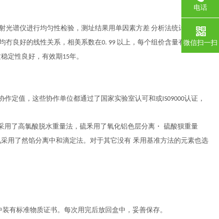
电话
射光谱仪进行均匀性检验，测址结果用单因素方差
分析法统计处理，
均冇良好的线性关系，相美系数在
以上，每个组价含量有较好的
微信扫一扫
0. 99
质稳定性良好，有效期
年
。
15
协作定值，这些协作单位都通过了国家实验室认可和或
认证，
IS09000
采用了高氯酸脱水重量法，硫釆用了氧化铝色层分离・ 硫酸狈重量
氮采用了然馅分离
中和滴定法。对于其它没有 釆用基准方法的元素也选
中装有标准物质证书。每次用完后放回盒中，妥善保存。