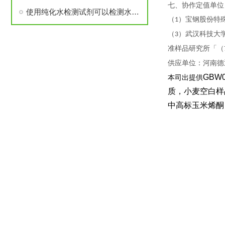
七、协作定值单位
使用纯化水检测试剂可以检测水质,判断其是否达到要求
（
）宝钢股份特
1
（
）武汉科技大
3
准样品研究所「（
供应单位：河南德
GBW0
本司出提供
质，小麦空白样
中高标玉米烯酮