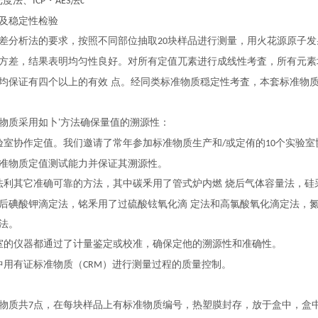
光度法、
・
法
ICP
AES
c
及稳定性检验
差分析法的要求，按照不同部位抽取
块样品
进
行测量，用火花源原子发
20
方差，结果表明均匀性良好。对所有定值兀素进行成线性考査，所有元素
均保证有四个以上的有效 点。经同类标准物质穏定性考査，本套标准物
物质采用如卜
方法确保量值的溯源性：
'
验室协作定值。我们邀请了常年参加标准物质生产和
或定侑的
个实验室
/
10
准物质定值测试能力并保证其溯源性。
法利其它准确可靠的方法，其中碳釆用了管式炉内燃 烧后气体容量法，硅
后碘酸钾滴定法，铭釆用了过硫酸铉氧化滴 定法和高氯酸氧化滴定法，
法。
室的仪器都通过了计量鉴定或校准，确保定他的溯源性和准确性。
中用有证标准物质（
）进行测量过程的质量控制。
CRM
物质共
点，在每块样品上有标准物质编号，热塑膜封存，放于盒中，盒
7