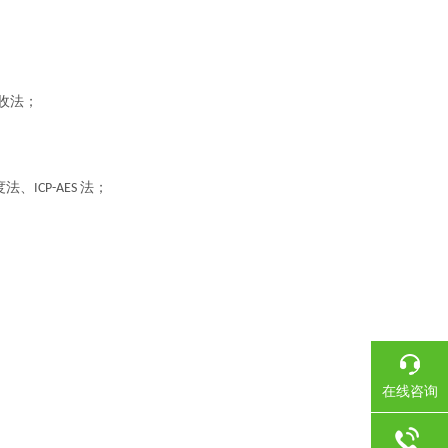
收法；
度法、
法；
ICP-AES
在线咨询