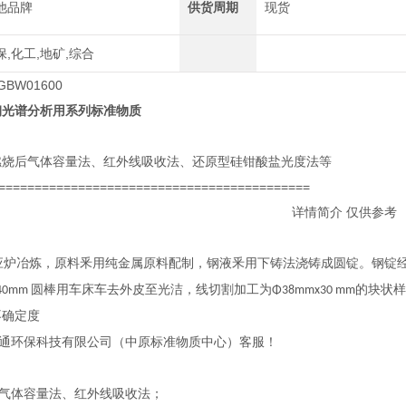
他品牌
供货周期
现货
保,化工,地矿,综合
GBW01600
钢光谱分析用系列标准物质
燃烧后气体容量法、红外线吸收法、还原型硅钳酸盐光度法等
===========================================
详情简介 仅供参考
应炉冶炼，原料釆用纯金属原料配制，钢液釆用
下
铸法浇铸成圆锭。钢锭
圆
棒用车床车去外皮至光洁，线切割加
工
为
的块状样
40mm
Φ38mmx30 mm
不确定度
通环保科技有限公司（中原标准物质中心）
客服！
气体容量法、红外线吸收法；