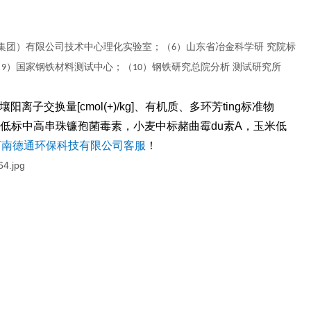
（集团）有限公司技术中心理化实验室；（
）山东省冶金科学研 究院标
6
（
）国家钢铁材料测试中心；（
）钢铁研究总院分析 测试研究所
9
10
阳离子交换量[cmol(+)/kg]、有机质、多环芳ting标准物
低标中高串珠镰孢菌毒素，小麦中标赭曲霉du素A，玉米低
河南德通环保科技有限公司客服
！