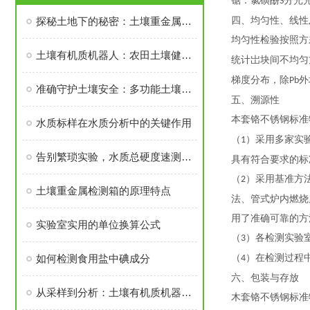
锯：氯磺酚
分光
S
探秘土地下的秘密：土壤重金属检测箱的神奇之旅
四、均匀性、线性
均匀性检验按照方
土壤有机质机器人：农田土壤健康的守护者
统计岀块间不均匀
梯度分布，除
外
Pb
准确守护土壤安全：多功能土壤重金属检测箱在农业环境监测中的实践
五、溯源性
本套铬不锈钢标准
水质标样在水质分析中的关键作用
（
）采用多家实
1
告别繁琐实验，水质总硬度速测试剂盒让检测变得简单快捷
具有符合要求的标
（
）采用基准方
2
土壤重金属检测箱的原理特点
法、管式炉内燃烧
用了准确可靠的方
实验室实用的单位换算公式
（
）各检测实
验
3
如何检测食用盐中碘成分
（
）在检测过程
4
六、包装与存放
从采样到分析：土壤有机质机器人的全流程作业模式与效率优势
木套铬不锈钢标准