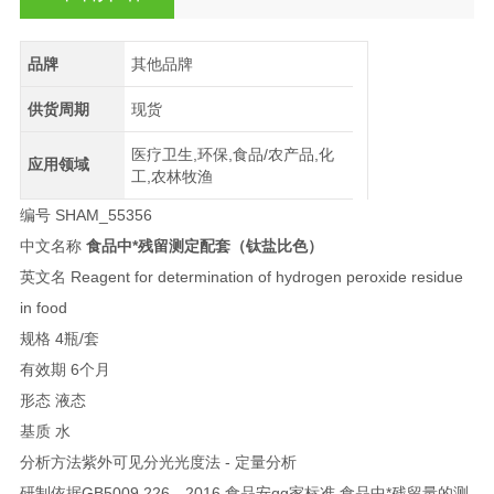
品牌
其他品牌
供货周期
现货
医疗卫生,环保,食品/农产品,化
应用领域
工,农林牧渔
编号 SHAM_55356
中文名称
食品中*残留测定配套（钛盐比色）
英文名 Reagent for determination of hydrogen peroxide residue
in food
规格 4瓶/套
有效期 6个月
形态 液态
基质 水
分析方法紫外可见分光光度法 - 定量分析
研制依据GB5009.226—2016 食品安qg家标准 食品中*残留量的测