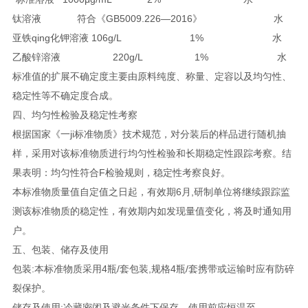
钛溶液
符合《GB5009.226—2016》
水
亚铁qing化钾溶液 106g/L
1%
水
乙酸锌溶液
220g/L
1%
水
标准值的扩展不确定度主要由原料纯度、称量、定容以及均匀性、
稳定性等不确定度合成。
四、均匀性检验及稳定性考察
根据国家《一ji标准物质》技术规范，对分装后的样品进行随机抽
样，采用对该标准物质进行均匀性检验和长期稳定性跟踪考察。结
果表明：均匀性符合F检验规则，稳定性考察良好。
本标准物质量值自定值之日起，有效期6月,研制单位将继续跟踪监
测该标准物质的稳定性，有效期内如发现量值变化，将及时通知用
户。
五、包装、储存及使用
包装:本标准物质采用4瓶/套包装,规格4瓶/套携带或运输时应有防碎
裂保护。
储存及使用:冷藏密闭及避光条件下保存。使用前应恒温至