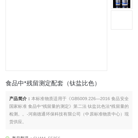
食品中*残留测定配套（钛盐比色）
产品简介：
本标准物质适用于《GB5009.226—2016 食品安全
国家标准 食品中*残留量的测定》第二法 钛盐比色法*残留量的
检测。。-河南德通环保科技有限公司（中原标准物质中心）现
货供应。
SHAM_55356食品中*残留测定配套（钛盐比色）现货供应，详
情如下：