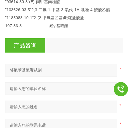
"93614-80-3"(E)-间甲基肉桂醛
"103626-03-5"2,3-二氢-1-甲基-3-氧代-1H-吡唑-4-羧酸乙酯
"1185088-10-1"2-(2-甲氧基乙基)哌啶盐酸盐
107-36-8
羟yi基磺酸
产品咨询