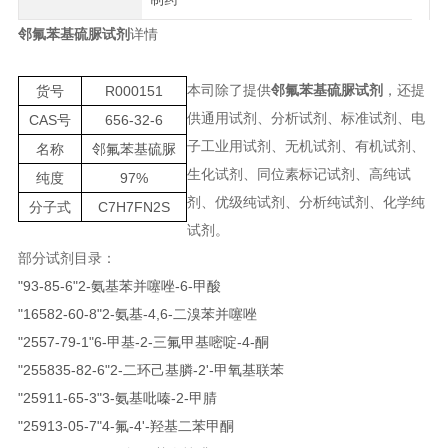
邻氟苯基硫脲试剂
详情
本司除了提供
邻氟苯基硫脲试剂
，还提
货号
R000151
供通用试剂、分析试剂、标准试剂、电
CAS号
656-32-6
子工业用试剂、无机试剂、有机试剂、
名称
邻氟苯基硫脲
生化试剂、同位素标记试剂、高纯试
纯度
97%
剂、优级纯试剂、分析纯试剂、化学纯
分子式
C7H7FN2S
试剂。
部分试剂目录：
"93-85-6"2-氨基苯并噻唑-6-甲酸
"16582-60-8"2-氨基-4,6-二溴苯并噻唑
"2557-79-1"6-甲基-2-三氟甲基嘧啶-4-酮
"255835-82-6"2-二环己基膦-2'-甲氧基联苯
"25911-65-3"3-氨基吡嗪-2-甲腈
"25913-05-7"4-氟-4'-羟基二苯甲酮