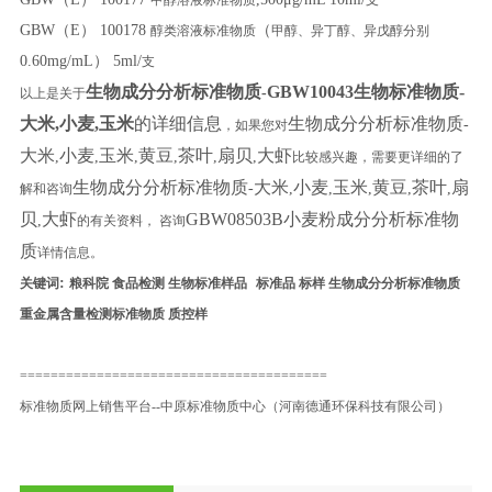
GBW（E） 100178
（
醇类溶液标准物质
甲醇、异丁醇、异戊醇分别
0.60mg/mL） 5ml/
支
生物成分分析标准物质
GBW10043生物标准物质-
-
以上是关于
大米,小麦,玉米
的详细信息
生物成分分析标准物质
-
，如果您对
大米
小麦
玉米
黄豆
茶叶
扇贝
大虾
,
,
,
,
,
,
比较感兴趣，需要更详细的了
生物成分分析标准物质
大米
小麦
玉米
黄豆
茶叶
扇
-
,
,
,
,
,
解和咨询
贝
大虾
GBW08503B
小麦粉成分分析标准物
,
的有关资料， 咨询
质
详情信息。
:
关键词
粮科院 食品检测 生物标准样品
标准品 标样 生物成分分析标准物质
重金属含量检测标准物质 质控样
========================================
标准物质网上销售平台--中原标准物质中心（河南德通环保科技有限公司）