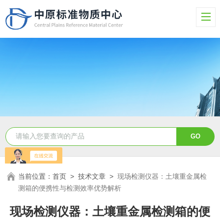
当前位置：
首页
>
技术文章
>
现场检测仪器：土壤重金属检
测箱的便携性与检测效率优势解析
现场检测仪器：土壤重金属检测箱的便