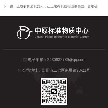
下一篇：
土壤有机质机器人：让土壤有机质检测更高效、更准确
电子邮箱：
2930832789@qq.com
公司地址：郑州市二七区南屏路98-21号