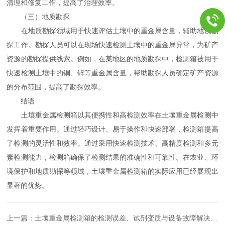
清理和修复工作，提高了治理效率。
（三）地质勘探
在地质勘探领域用于快速评估土壤中的重金属含量，辅助地质勘
探工作。勘探人员可以在现场快速检测土壤中的重金属异常，为矿产
资源的勘探提供线索。例如，在某地区的地质勘探中，检测箱被用于
快速检测土壤中的铜、锌等重金属含量，帮助勘探人员确定矿产资源
的分布范围，提高了勘探效率。
结语
土壤重金属检测箱以其便携性和高检测效率在土壤重金属检测中
发挥着重要作用。通过轻巧设计、易于操作和快速部署，检测箱提高
了检测的灵活性和效率。通过采用快速检测技术、高精度检测和多元
素检测能力，检测箱确保了检测结果的准确性和可靠性。在农业、环
境保护和地质勘探等领域，土壤重金属检测箱的实际应用已经展现出
显著的优势。
上一篇：
土壤重金属检测箱的检测误差、试剂变质与设备故障解决方案